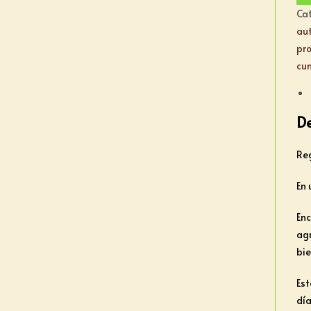
Ca
au
pro
cu
De
Reg
En 
Enc
agr
bie
Est
día