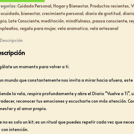
tegorías:
Cuidado Personal
,
Hogar y Bienestar
,
Productos recientes
,
V
tocuidado
,
bienestar
,
crecimiento personal
,
diario de gratitud
,
diario
pio
,
Late Consciente
,
meditación
,
mindfulness
,
pausa consciente
,
re
mpleaños
,
regalo para mujer
,
vela aromatica
,
vela artesanal
Descripción
scripción
álate un momento para volver a ti.
un mundo que constantemente nos invita a mirar hacia afuera, este ki
iende la vela, respira profundamente y abre el Diario “Vuelve a Ti”,
adecer, reconocer tus emociones y escucharte con más atención. Cad
nestar y al amor propio.
e no es solo un kit; es un ritual que puedes repetir cada vez que nec
 con intención.