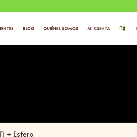
IENTES
BLOG
QUIÉNES SOMOS
MI CUENTA
0
Ti + Esfero