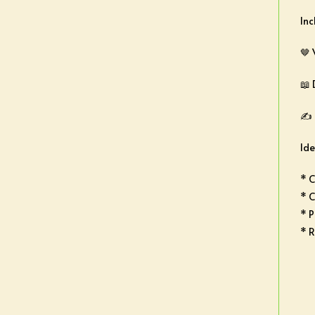
Inc
🤎 
📖 
✍️ 
Ide
* C
* C
* P
* R