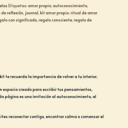
elas
Etiquetas:
amor propio
,
autoconocimiento
,
 de reflexión
,
journal
,
kit amor propio. ritual de amor
galo con significado
,
regalo consciente
,
regalo de
t te recuerda la importancia de volver a tu interior.
 un espacio creado para escribir tus pensamientos,
a página es una invitación al autoconocimiento, al
esites reconectar contigo, encontrar calma o comenzar el