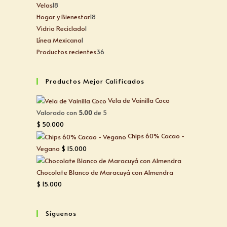
Velas
18
18
productos
Hogar y Bienestar
18
18
productos
Vidrio Reciclado
1
1
productos
Línea Mexicana
1
1
producto
Productos recientes
36
36
producto
productos
Productos Mejor Calificados
Vela de Vainilla Coco
Valorado con
5.00
de 5
$
50.000
Chips 60% Cacao -
Vegano
$
15.000
Chocolate Blanco de Maracuyá con Almendra
$
15.000
Síguenos