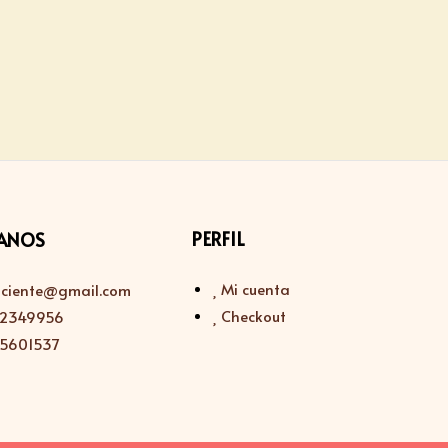
PERFIL
ANOS
Mi cuenta
sciente@gmail.com
Checkout
112349956
115601537