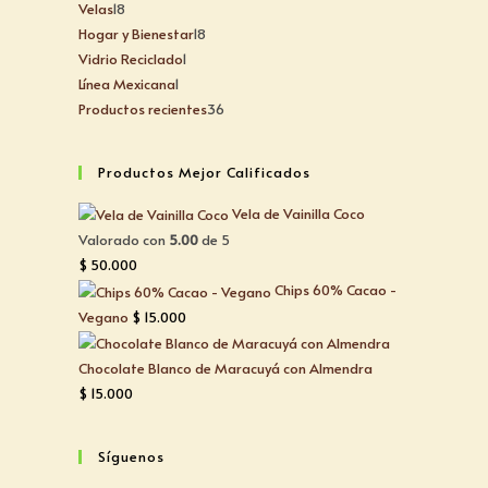
Velas
18
Hogar y Bienestar
18
Vidrio Reciclado
1
Línea Mexicana
1
Productos recientes
36
Productos Mejor Calificados
Vela de Vainilla Coco
Valorado con
5.00
de 5
$
50.000
Chips 60% Cacao -
Vegano
$
15.000
Chocolate Blanco de Maracuyá con Almendra
$
15.000
Síguenos