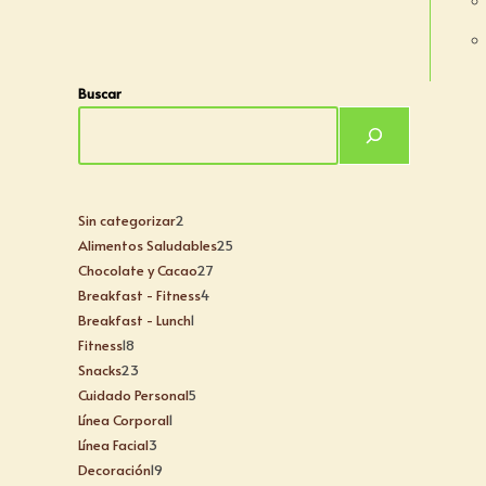
Buscar
Sin categorizar
2
Alimentos Saludables
25
Chocolate y Cacao
27
Breakfast - Fitness
4
Breakfast - Lunch
1
Fitness
18
Snacks
23
Cuidado Personal
5
Línea Corporal
1
Línea Facial
3
Decoración
19