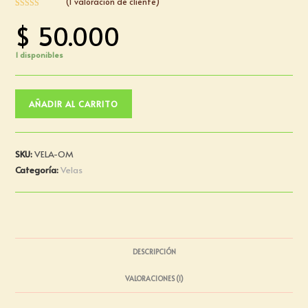
(
1
valoración de cliente)
Valorado con
1
$
50.000
5.00
de 5 en
base a
valoración de
1 disponibles
un cliente
AÑADIR AL CARRITO
SKU:
VELA-OM
Categoría:
Velas
DESCRIPCIÓN
VALORACIONES (1)