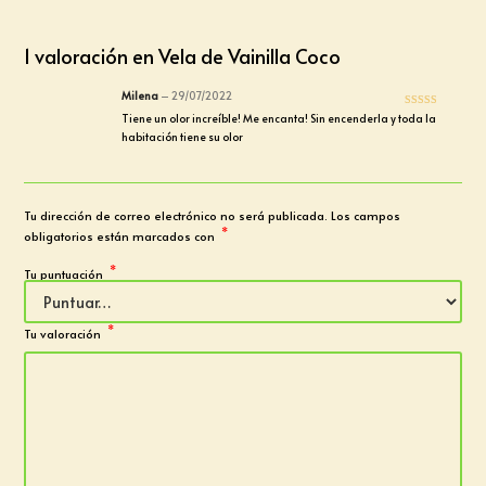
1 valoración en
Vela de Vainilla Coco
Milena
–
29/07/2022
Valorado con
Tiene un olor increíble! Me encanta! Sin encenderla y toda la
5
de 5
habitación tiene su olor
Tu dirección de correo electrónico no será publicada.
Los campos
*
obligatorios están marcados con
*
Tu puntuación
*
Tu valoración