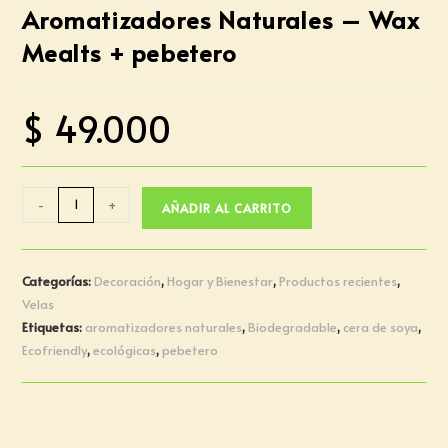
Aromatizadores Naturales – Wax
Mealts + pebetero
$
49.000
-
+
AÑADIR AL CARRITO
Categorías:
Decoración
,
Hogar y Bienestar
,
Productos recientes
,
Velas
Etiquetas:
aromatizadores naturales
,
Biodegradable
,
cera de soya
,
Ecofriendly
,
ecológicas
,
pebetero