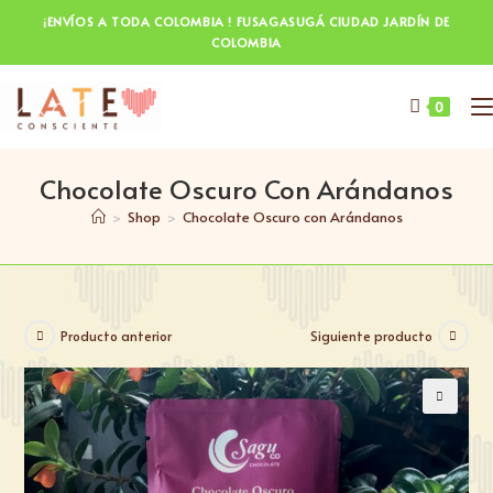
¡ENVÍOS A TODA COLOMBIA ! FUSAGASUGÁ CIUDAD JARDÍN DE
COLOMBIA
0
Chocolate Oscuro Con Arándanos
>
Shop
>
Chocolate Oscuro con Arándanos
Producto anterior
Siguiente producto
🔍