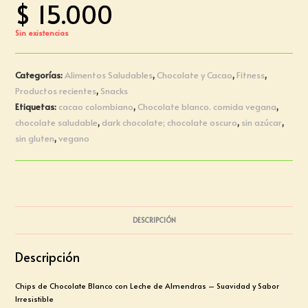
$
15.000
Sin existencias
Categorías:
Alimentos Saludables
,
Chocolate y Cacao
,
Fitness
,
Productos recientes
,
Snacks
Etiquetas:
cacao colombiano
,
Chocolate blanco. comida vegana
,
chocolate saludable
,
dark chocolate; chocolate oscuro
,
sin azúcar
,
sin gluten
,
vegano
DESCRIPCIÓN
Descripción
Chips de Chocolate Blanco con Leche de Almendras – Suavidad y Sabor
Irresistible