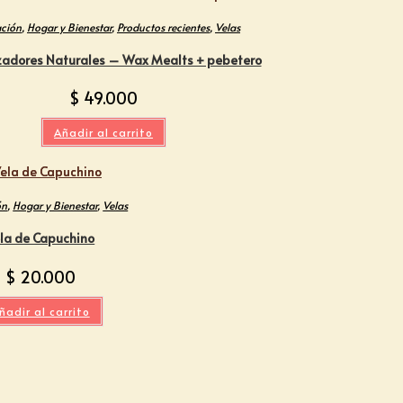
ción
,
Hogar y Bienestar
,
Productos recientes
,
Velas
adores Naturales – Wax Mealts + pebetero
$
49.000
Añadir al carrito
ón
,
Hogar y Bienestar
,
Velas
la de Capuchino
$
20.000
ñadir al carrito