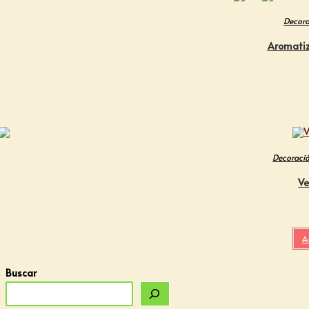
Decora
Aromatiz
Decoraci
Ve
A
Buscar