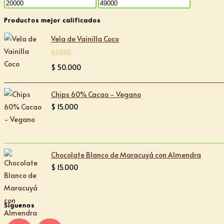
Precio
Precio
mínimo
máximo
Productos mejor calificados
Vela de Vainilla Coco
Valorado con
$
50.000
5.00
de 5
Chips 60% Cacao - Vegano
$
15.000
Chocolate Blanco de Maracuyá con Almendra
$
15.000
Síguenos