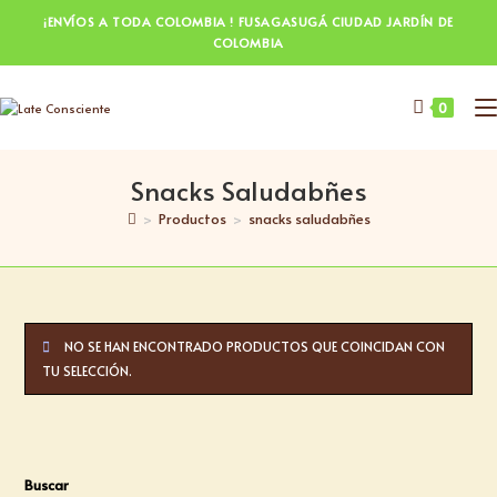
¡ENVÍOS A TODA COLOMBIA ! FUSAGASUGÁ CIUDAD JARDÍN DE
COLOMBIA
0
Snacks Saludabñes
>
Productos
>
snacks saludabñes
NO SE HAN ENCONTRADO PRODUCTOS QUE COINCIDAN CON
TU SELECCIÓN.
Buscar