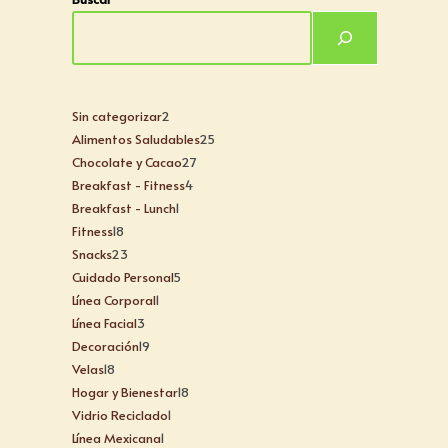
Sin categorizar
2
Alimentos Saludables
25
Chocolate y Cacao
27
Breakfast - Fitness
4
Breakfast - Lunch
1
Fitness
18
Snacks
23
Cuidado Personal
5
Línea Corporal
1
Línea Facial
3
Decoración
19
Velas
18
Hogar y Bienestar
18
Vidrio Reciclado
1
Línea Mexicana
1