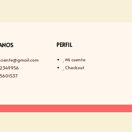
PERFIL
ANOS
Mi cuenta
sciente@gmail.com
Checkout
112349956
115601537