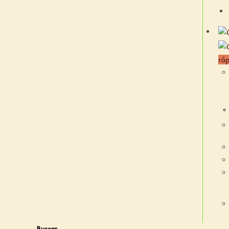
rá
Buscar