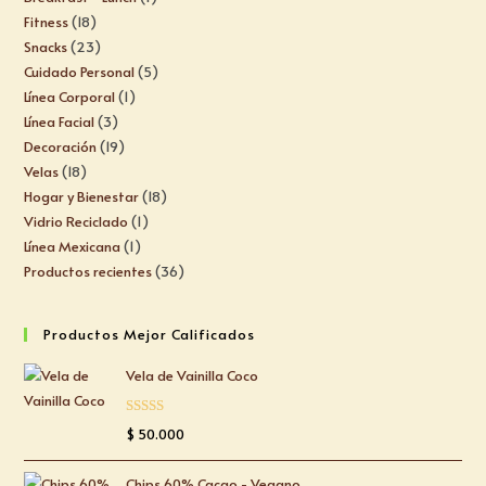
Fitness
18
Snacks
23
Cuidado Personal
5
Línea Corporal
1
Línea Facial
3
Decoración
19
Velas
18
Hogar y Bienestar
18
Vidrio Reciclado
1
Línea Mexicana
1
Productos recientes
36
Productos Mejor Calificados
Vela de Vainilla Coco
Valorado
$
50.000
con
5.00
de
5
Chips 60% Cacao - Vegano