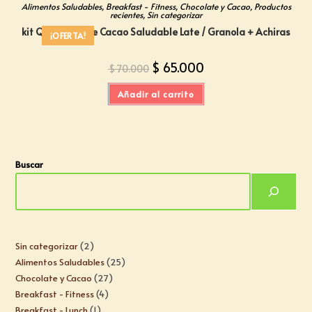
Alimentos Saludables
,
Breakfast - Fitness
,
Chocolate y Cacao
,
Productos
recientes
,
Sin categorizar
kit Quincenal De Cacao Saludable Late / Granola + Achiras
¡OFERTA!
$
65.000
$
70.000
Añadir al carrito
Buscar
Sin categorizar
2
Alimentos Saludables
25
Chocolate y Cacao
27
Breakfast - Fitness
4
Breakfast - Lunch
1