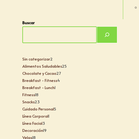
Buscar
Sin categorizar
2
Alimentos Saludables
25
Chocolate y Cacao
27
Breakfast - Fitness
4
Breakfast - Lunch
1
Fitness
18
Snacks
23
Cuidado Personal
5
Línea Corporal
1
Línea Facial
3
Decoración
19
Velas
18