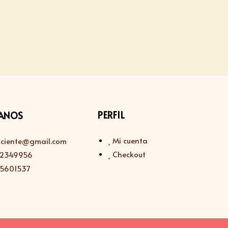
PERFIL
ANOS
Mi cuenta
sciente@gmail.com
Checkout
112349956
115601537