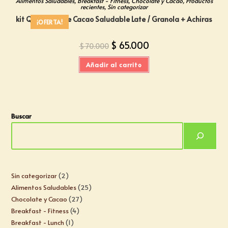
Alimentos Saludables
,
Breakfast - Fitness
,
Chocolate y Cacao
,
Productos
recientes
,
Sin categorizar
kit Quincenal De Cacao Saludable Late / Granola + Achiras
¡OFERTA!
$
65.000
$
70.000
Añadir al carrito
Buscar
Sin categorizar
2
Alimentos Saludables
25
Chocolate y Cacao
27
Breakfast - Fitness
4
Breakfast - Lunch
1